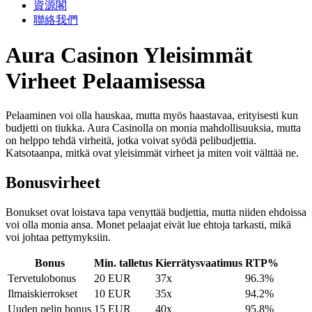
資源閣
聯絡我們
Aura Casinon Yleisimmät
Virheet Pelaamisessa
Pelaaminen voi olla hauskaa, mutta myös haastavaa, erityisesti kun
budjetti on tiukka. Aura Casinolla on monia mahdollisuuksia, mutta
on helppo tehdä virheitä, jotka voivat syödä pelibudjettia.
Katsotaanpa, mitkä ovat yleisimmät virheet ja miten voit välttää ne.
Bonusvirheet
Bonukset ovat loistava tapa venyttää budjettia, mutta niiden ehdoissa
voi olla monia ansa. Monet pelaajat eivät lue ehtoja tarkasti, mikä
voi johtaa pettymyksiin.
Bonus
Min. talletus
Kierrätysvaatimus
RTP%
Tervetulobonus
20 EUR
37x
96.3%
Ilmaiskierrokset
10 EUR
35x
94.2%
Uuden pelin bonus
15 EUR
40x
95.8%