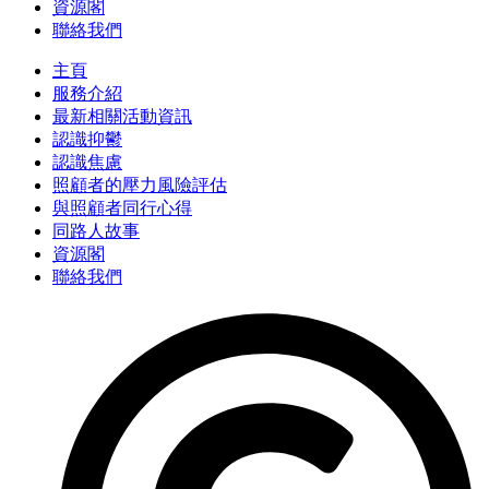
資源閣
聯絡我們
主頁
服務介紹
最新相關活動資訊
認識抑鬱
認識焦慮
照顧者的壓力風險評估
與照顧者同行心得
同路人故事
資源閣
聯絡我們