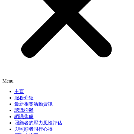
Menu
主頁
服務介紹
最新相關活動資訊
認識抑鬱
認識焦慮
照顧者的壓力風險評估
與照顧者同行心得