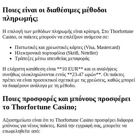
Ποιες είναι οι διαθέσιμες μέθοδοι
πληρωμής;
Η επιλογή των μεθόδων πληρωμής είναι κρίσιμη. Στο Thorfortune
Casino, οι παίκτες μπορούν να επιλέξουν ανάμεσα σε:
Πιστωτικές και χρεωστικές κάρτες (Visa, Mastercard)
Ηλεκτρονικά πορτοφόλια (Skrill, Neteller)
Τράπεζες μέσω απευθείας μεταφοράς
Η ελάχιστη κατάθεση είναι **10 EUR** και οι αναλήψεις
συνήθως ολοκληρώνονται εντός **23-47 ωρών**. Οι παίκτες
πρέπει να είναι προσεκτικοί σχετικά με τις χρεώσεις, καθώς μπορεί
να διαφέρουν ανάλογα με τη μέθοδο.
Ποιες προσφορές και μπόνους προσφέρει
το Thorfortune Casino;
Αξιοσημείωτο είναι ότι το Thorfortune Casino προσφέρει διάφορα
μπόνους για νέους παίκτες. Κατά την εγγραφή σας, μπορείτε να
επωφεληθείτε από: