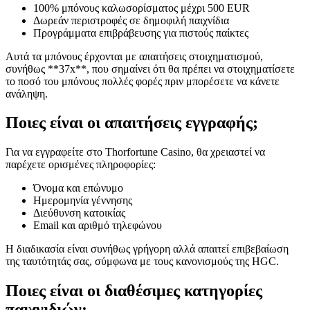
100% μπόνους καλωσορίσματος μέχρι 500 EUR
Δωρεάν περιστροφές σε δημοφιλή παιχνίδια
Προγράμματα επιβράβευσης για πιστούς παίκτες
Αυτά τα μπόνους έρχονται με απαιτήσεις στοιχηματισμού,
συνήθως **37x**, που σημαίνει ότι θα πρέπει να στοιχηματίσετε
το ποσό του μπόνους πολλές φορές πριν μπορέσετε να κάνετε
ανάληψη.
Ποιες είναι οι απαιτήσεις εγγραφής;
Για να εγγραφείτε στο Thorfortune Casino, θα χρειαστεί να
παρέχετε ορισμένες πληροφορίες:
Όνομα και επώνυμο
Ημερομηνία γέννησης
Διεύθυνση κατοικίας
Email και αριθμό τηλεφώνου
Η διαδικασία είναι συνήθως γρήγορη αλλά απαιτεί επιβεβαίωση
της ταυτότητάς σας, σύμφωνα με τους κανονισμούς της HGC.
Ποιες είναι οι διαθέσιμες κατηγορίες
παιχνιδιών;