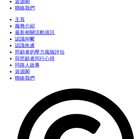
資源閣
聯絡我們
主頁
服務介紹
最新相關活動資訊
認識抑鬱
認識焦慮
照顧者的壓力風險評估
與照顧者同行心得
同路人故事
資源閣
聯絡我們